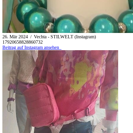
26. Mär 2024 / Vechta - STILWELT (Instagram)
17920658828860732
Beitrag auf Instagram ansehen