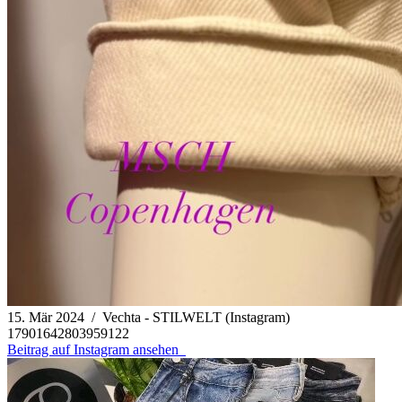
15. Mär 2024 / Vechta - STILWELT (Instagram)
17901642803959122
Beitrag auf Instagram ansehen