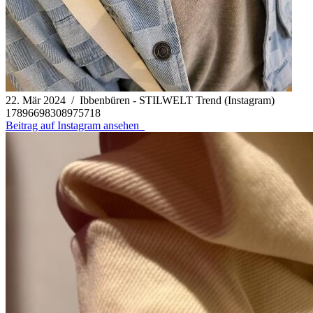
22. Mär 2024 / Ibbenbüren - STILWELT Trend (Instagram)
17896698308975718
Beitrag auf Instagram ansehen