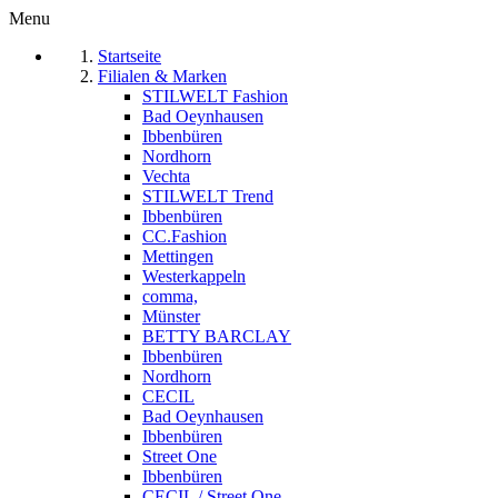
Menu
Startseite
Filialen & Marken
STILWELT Fashion
Bad Oeynhausen
Ibbenbüren
Nordhorn
Vechta
STILWELT Trend
Ibbenbüren
CC.Fashion
Mettingen
Westerkappeln
comma,
Münster
BETTY BARCLAY
Ibbenbüren
Nordhorn
CECIL
Bad Oeynhausen
Ibbenbüren
Street One
Ibbenbüren
CECIL / Street One