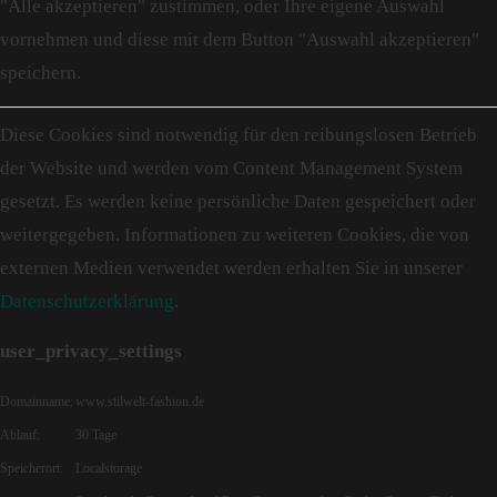
"Alle akzeptieren" zustimmen, oder Ihre eigene Auswahl
vornehmen und diese mit dem Button "Auswahl akzeptieren"
speichern.
Diese Cookies sind notwendig für den reibungslosen Betrieb
der Website und werden vom Content Management System
gesetzt. Es werden keine persönliche Daten gespeichert oder
weitergegeben. Informationen zu weiteren Cookies, die von
externen Medien verwendet werden erhalten Sie in unserer
Datenschutzerklärung
.
user_privacy_settings
Domainname:
www.stilwelt-fashion.de
Ablauf:
30 Tage
Speicherort:
Localstorage