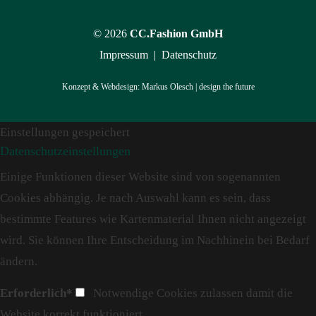
© 2026
CC.Fashion GmbH
Impressum
|
Datenschutz
Konzept & Webdesign:
Markus Olesch | design the future
Einstellungen gespeichert
Datenschutzeinstellungen
Einige Funktionen dieser Website sind von sogenannten
Cookies abhängig. Je nach Auswahl kann es sein, dass
bestimmte Features wie Kartenmaterial Ihnen nicht angezeigt
wird. Sie können Ihre Entscheidung im Nachhinein bei Bedarf
ändern.
Erforderlich*
Notwendige Cookies zulassen damit die
Website korrekt funktioniert