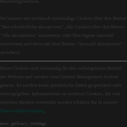
Marketingzwecken.
Sie können nur technisch notwendige Cookies über den Button
"Nur erforderliche akzeptieren", alle Cookies über den Button
"Alle akzeptieren" zustimmen, oder Ihre eigene Auswahl
vornehmen und diese mit dem Button "Auswahl akzeptieren"
speichern.
Diese Cookies sind notwendig für den reibungslosen Betrieb
der Website und werden vom Content Management System
gesetzt. Es werden keine persönliche Daten gespeichert oder
weitergegeben. Informationen zu weiteren Cookies, die von
externen Medien verwendet werden erhalten Sie in unserer
Datenschutzerklärung
.
user_privacy_settings