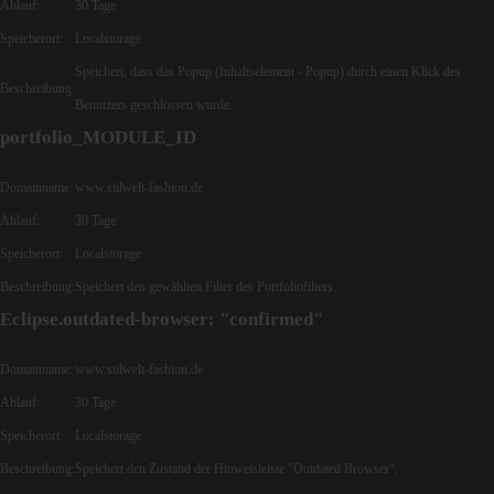
Ablauf:
30 Tage
Speicherort:
Localstorage
Speichert, dass das Popup (Inhaltselement - Popup) durch einen Klick des
Beschreibung:
Benutzers geschlossen wurde.
portfolio_MODULE_ID
Domainname:
www.stilwelt-fashion.de
Ablauf:
30 Tage
Speicherort:
Localstorage
Beschreibung:
Speichert den gewählten Filter des Portfoliofilters.
Eclipse.outdated-browser: "confirmed"
Domainname:
www.stilwelt-fashion.de
Ablauf:
30 Tage
Speicherort:
Localstorage
Beschreibung:
Speichert den Zustand der Hinweisleiste "Outdated Browser".