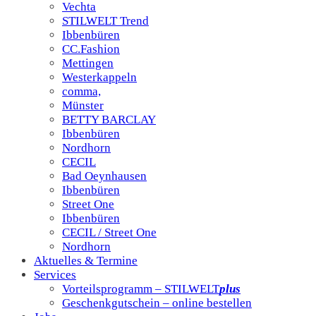
Vechta
STILWELT Trend
Ibbenbüren
CC.Fashion
Mettingen
Westerkappeln
comma,
Münster
BETTY BARCLAY
Ibbenbüren
Nordhorn
CECIL
Bad Oeynhausen
Ibbenbüren
Street One
Ibbenbüren
CECIL / Street One
Nordhorn
Aktuelles & Termine
Services
Vorteilsprogramm – STILWELT
plus
Geschenkgutschein – online bestellen