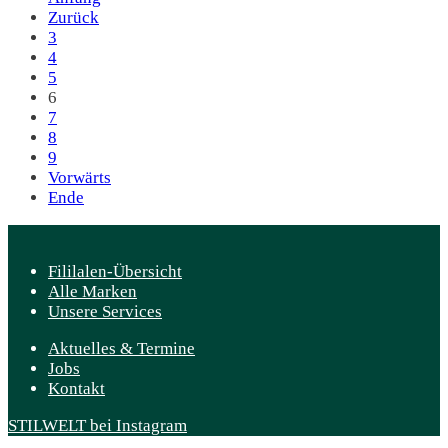
Zurück
3
4
5
6
7
8
9
Vorwärts
Ende
Fililalen-Übersicht
Alle Marken
Unsere Services
Aktuelles & Termine
Jobs
Kontakt
STILWELT bei Instagram