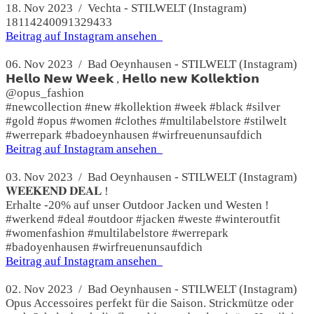
18. Nov 2023 / Vechta - STILWELT (Instagram)
18114240091329433
Beitrag auf Instagram ansehen
06. Nov 2023 / Bad Oeynhausen - STILWELT (Instagram)
𝗛𝗲𝗹𝗹𝗼 𝗡𝗲𝘄 𝗪𝗲𝗲𝗸 , 𝗛𝗲𝗹𝗹𝗼 𝗻𝗲𝘄 𝗞𝗼𝗹𝗹𝗲𝗸𝘁𝗶𝗼𝗻
@opus_fashion
#newcollection #new #kollektion #week #black #silver
#gold #opus #women #clothes #multilabelstore #stilwelt
#werrepark #badoeynhausen #wirfreuenunsaufdich
Beitrag auf Instagram ansehen
03. Nov 2023 / Bad Oeynhausen - STILWELT (Instagram)
𝐖𝐄𝐄𝐊𝐄𝐍𝐃 𝐃𝐄𝐀𝐋 !
Erhalte -20% auf unser Outdoor Jacken und Westen !
#werkend #deal #outdoor #jacken #weste #winteroutfit
#womenfashion #multilabelstore #werrepark
#badoyenhausen #wirfreuenunsaufdich
Beitrag auf Instagram ansehen
02. Nov 2023 / Bad Oeynhausen - STILWELT (Instagram)
Opus Accessoires perfekt für die Saison. Strickmütze oder