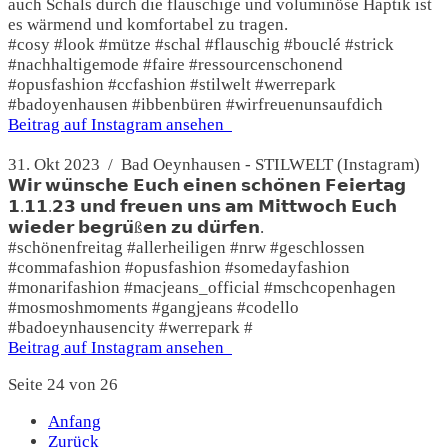
auch Schals durch die flauschige und voluminöse Haptik ist
es wärmend und komfortabel zu tragen.
#cosy #look #mütze #schal #flauschig #bouclé #strick
#nachhaltigemode #faire #ressourcenschonend
#opusfashion #ccfashion #stilwelt #werrepark
#badoyenhausen #ibbenbüren #wirfreuenunsaufdich
Beitrag auf Instagram ansehen
31. Okt 2023 / Bad Oeynhausen - STILWELT (Instagram)
𝗪𝗶𝗿 𝘄𝘂̈𝗻𝘀𝗰𝗵𝗲 𝗘𝘂𝗰𝗵 𝗲𝗶𝗻𝗲𝗻 𝘀𝗰𝗵𝗼̈𝗻𝗲𝗻 𝗙𝗲𝗶𝗲𝗿𝘁𝗮𝗴
𝟭.𝟭𝟭.𝟮𝟯 𝘂𝗻𝗱 𝗳𝗿𝗲𝘂𝗲𝗻 𝘂𝗻𝘀 𝗮𝗺 𝗠𝗶𝘁𝘁𝘄𝗼𝗰𝗵 𝗘𝘂𝗰𝗵
𝘄𝗶𝗲𝗱𝗲𝗿 𝗯𝗲𝗴𝗿𝘂̈ß𝗲𝗻 𝘇𝘂 𝗱𝘂̈𝗿𝗳𝗲𝗻.
#schönenfreitag #allerheiligen #nrw #geschlossen
#commafashion #opusfashion #somedayfashion
#monarifashion #macjeans_official #mschcopenhagen
#mosmoshmoments #gangjeans #codello
#badoeynhausencity #werrepark #
Beitrag auf Instagram ansehen
Seite 24 von 26
Anfang
Zurück