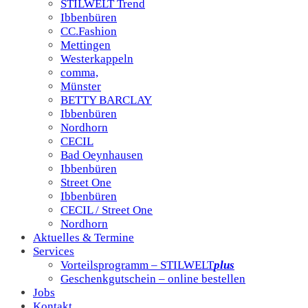
STILWELT Trend
Ibbenbüren
CC.Fashion
Mettingen
Westerkappeln
comma,
Münster
BETTY BARCLAY
Ibbenbüren
Nordhorn
CECIL
Bad Oeynhausen
Ibbenbüren
Street One
Ibbenbüren
CECIL / Street One
Nordhorn
Aktuelles & Termine
Services
Vorteilsprogramm – STILWELT
plus
Geschenkgutschein – online bestellen
Jobs
Kontakt