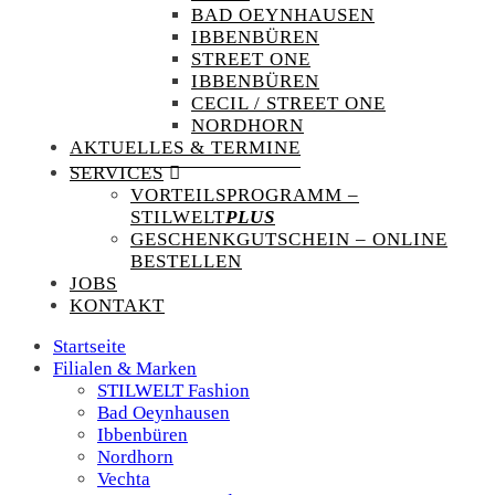
BAD OEYNHAUSEN
IBBENBÜREN
STREET ONE
IBBENBÜREN
CECIL / STREET ONE
NORDHORN
AKTUELLES & TERMINE
SERVICES
VORTEILSPROGRAMM –
STILWELT
PLUS
GESCHENKGUTSCHEIN – ONLINE
BESTELLEN
JOBS
KONTAKT
Startseite
Filialen & Marken
STILWELT Fashion
Bad Oeynhausen
Ibbenbüren
Nordhorn
Vechta