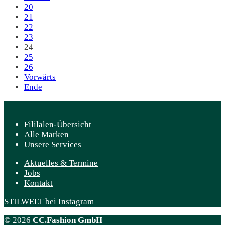
20
21
22
23
24
25
26
Vorwärts
Ende
Fililalen-Übersicht
Alle Marken
Unsere Services
Aktuelles & Termine
Jobs
Kontakt
STILWELT bei Instagram
© 2026
CC.Fashion GmbH