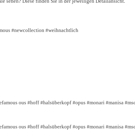
e sehen? Diese finden Sie in der jeweiligen Detailansicht.
amous #newcollection #weihnachtlich
#befamous ous #hoff #halsüberkopf #opus #monari #manisa #m
#befamous ous #hoff #halsüberkopf #opus #monari #manisa #m