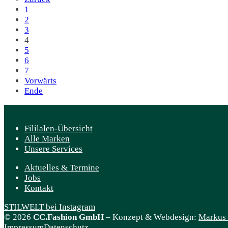
1
2
3
4
5
6
7
Vorwärts
Ende
Fililalen-Übersicht
Alle Marken
Unsere Services
Aktuelles & Termine
Jobs
Kontakt
STILWELT bei Instagram
© 2026
CC.Fashion GmbH
– Konzept & Webdesign:
Markus O
Impressum
Datenschutz