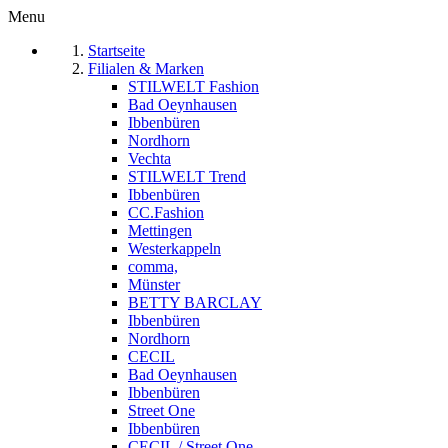
Menu
Startseite
Filialen & Marken
STILWELT Fashion
Bad Oeynhausen
Ibbenbüren
Nordhorn
Vechta
STILWELT Trend
Ibbenbüren
CC.Fashion
Mettingen
Westerkappeln
comma,
Münster
BETTY BARCLAY
Ibbenbüren
Nordhorn
CECIL
Bad Oeynhausen
Ibbenbüren
Street One
Ibbenbüren
CECIL / Street One