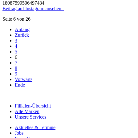
18087599506497484
Beitrag auf Instagram ansehen
Seite 6 von 26
Anfang
Zurück
3
4
5
6
7
8
9
Vorwärts
Ende
Fililalen-Übersicht
Alle Marken
Unsere Services
Aktuelles & Termine
Jobs