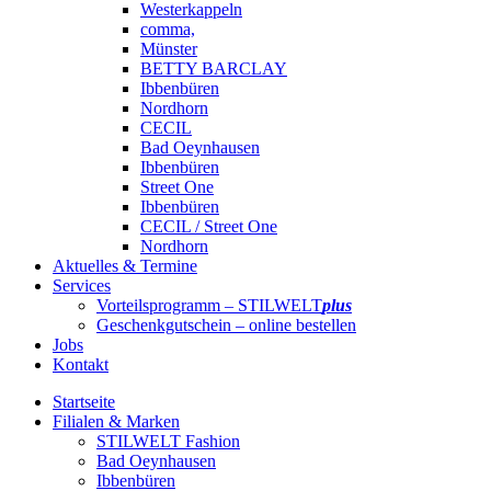
Westerkappeln
comma,
Münster
BETTY BARCLAY
Ibbenbüren
Nordhorn
CECIL
Bad Oeynhausen
Ibbenbüren
Street One
Ibbenbüren
CECIL / Street One
Nordhorn
Aktuelles & Termine
Services
Vorteilsprogramm – STILWELT
plus
Geschenkgutschein – online bestellen
Jobs
Kontakt
Startseite
Filialen & Marken
STILWELT Fashion
Bad Oeynhausen
Ibbenbüren