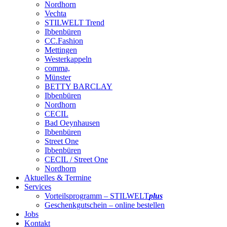
Nordhorn
Vechta
STILWELT Trend
Ibbenbüren
CC.Fashion
Mettingen
Westerkappeln
comma,
Münster
BETTY BARCLAY
Ibbenbüren
Nordhorn
CECIL
Bad Oeynhausen
Ibbenbüren
Street One
Ibbenbüren
CECIL / Street One
Nordhorn
Aktuelles & Termine
Services
Vorteilsprogramm – STILWELT
plus
Geschenkgutschein – online bestellen
Jobs
Kontakt